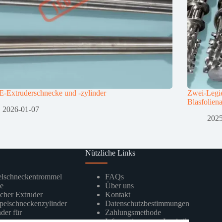
-Extruderschnecke und -zylinder
Zwei-Legie
Blasfolien
2026-01-07
2025
Nützliche Links
elschneckentrommel
FAQs
be
Über uns
cher Extruder
Kontakt
pelschneckenzylinder
Datenschutzbestimmungen
der für
Zahlungsmethode
r
Informationen zur Logistik