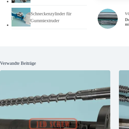
Schneckenzylinder für
V
Do
Gummiextruder
mi
Verwandte Beiträge