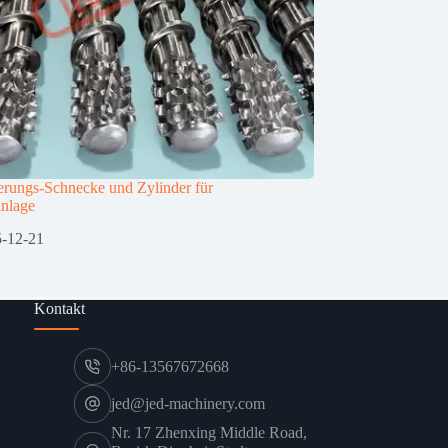
rungs-Schnecke und Zylinder für
anlage
-12-21
Kontakt
+86-13567672668
jed@jed-machinery.com
Nr. 17 Zhenxing Middle Road,