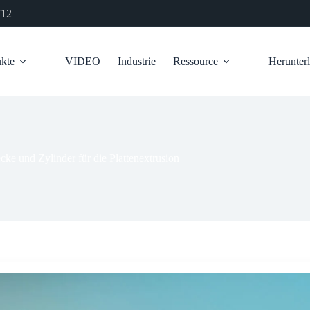
712
kte
VIDEO
Industrie
Ressource
Herunter
cke und Zylinder für die Plattenextrusion