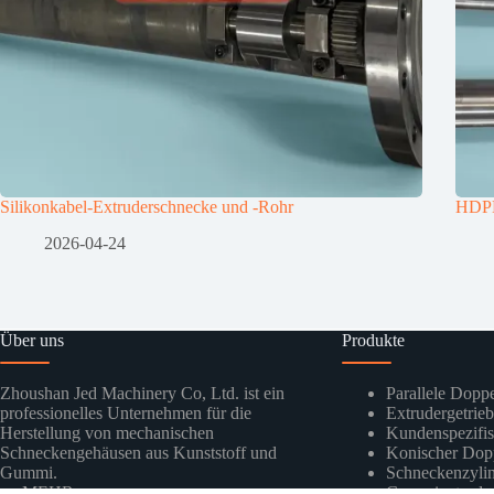
Silikonkabel-Extruderschnecke und -Rohr
HDPE
2026-04-24
Über uns
Produkte
Zhoushan Jed Machinery Co, Ltd. ist ein
Parallele Dopp
professionelles Unternehmen für die
Extrudergetrie
Herstellung von mechanischen
Kundenspezifis
Schneckengehäusen aus Kunststoff und
Konischer Dop
Gummi.
Schneckenzylin
→ MEHR
Gummiextrude