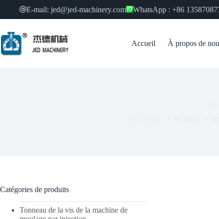
Skip
E-mail: jed@jed-machinery.com
WhatsApp : +86 13587087
to
content
Accueil
À propos de no
Dou
ACCUEIL
Produits
To
Catégories de produits
Tonneau de la vis de la machine de
moulage par injection