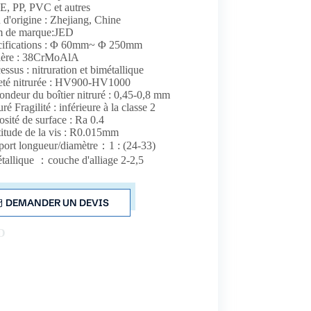
E, PP, PVC et autres
 d'origine : Zhejiang, Chine
 de marque:JED
cifications : Φ 60mm~ Φ 250mm
ière : 38CrMoAlA
essus : nitruration et bimétallique
eté nitrurée : HV900-HV1000
ondeur du boîtier nitruré : 0,45-0,8 mm
uré Fragilité : inférieure à la classe 2
sité de surface : Ra 0.4
itude de la vis : R0.015mm
ort longueur/diamètre：1 : (24-33)
tallique ：couche d'alliage 2-2,5
DEMANDER UN DEVIS
D