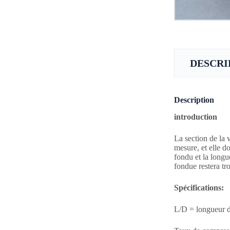
DESCRI
Description
introduction
La section de la v
mesure, et elle d
fondu et la longu
fondue restera tr
Spécifications
:
L/D = longueur d