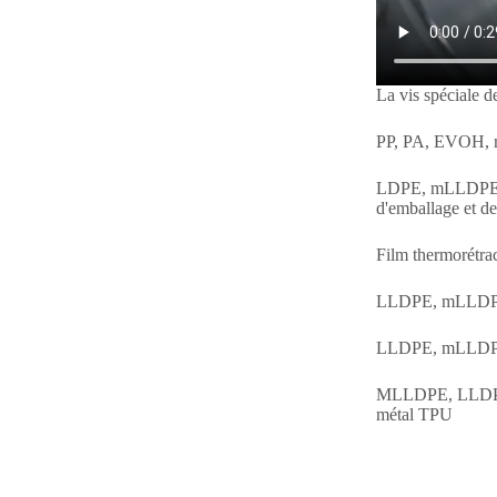
La vis spéciale d
PP, PA, EVOH, 
LDPE, mLLDPE, LL
d'emballage et d
Film thermorétr
LLDPE, mLLDPE,
LLDPE, mLLDPE,
MLLDPE, LLDPE, L
métal TPU