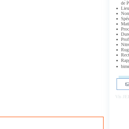
de P
Lieu
Nom
Spé
Mat
Proc
Dur
Prof
Nitr
Rugo
Rect
Rapp
bimé
Vis JE