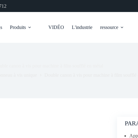
712
us
Produits
VIDÉO
L'industrie
ressource
ble canon à vis pour machine à film soufflé en métal
nneau à vis unique
Double canon à vis pour machine à film soufflé
PAR
Appl