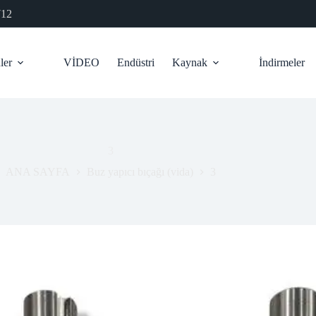
712
ler
VİDEO
Endüstri
Kaynak
İndirmeler
3
ANA SAYFA
Buz yapıcı bıçağı (vida)
3