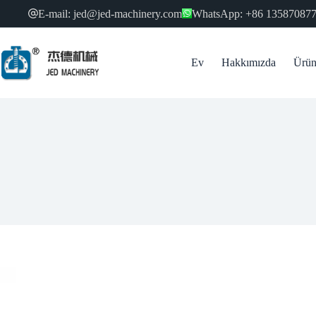
跳
E-mail: jed@jed-machinery.com
WhatsApp: +86 13587087
过
内
容
Ev
Hakkımızda
Ürün