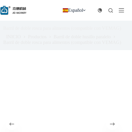
Ir
al
Español
contenido
Barril de doble rosca para alimentos (compatible con VEMAG)
INICIO
Productos
Barril de doble husillo paralelo
Barril de doble rosca para alimentos (compatible con VEMAG)