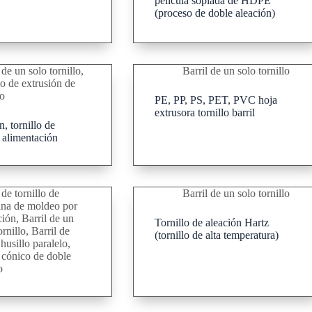
película soplada de HDPE
(proceso de doble aleación)
 de un solo tornillo
,
Barril de un solo tornillo
o de extrusión de
o
PE, PP, PS, PET, PVC hoja
extrusora tornillo barril
, tornillo de
 alimentación
 de tornillo de
Barril de un solo tornillo
na de moldeo por
ción
,
Barril de un
Tornillo de aleación Hartz
ornillo
,
Barril de
(tornillo de alta temperatura)
husillo paralelo
,
 cónico de doble
o