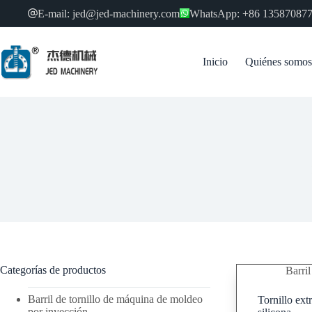
Ir
E-mail: jed@jed-machinery.com
WhatsApp: +86 13587087
al
contenido
Inicio
Quiénes somos
Categorías de productos
Barril
Barril de tornillo de máquina de moldeo
Tornillo ext
por inyección