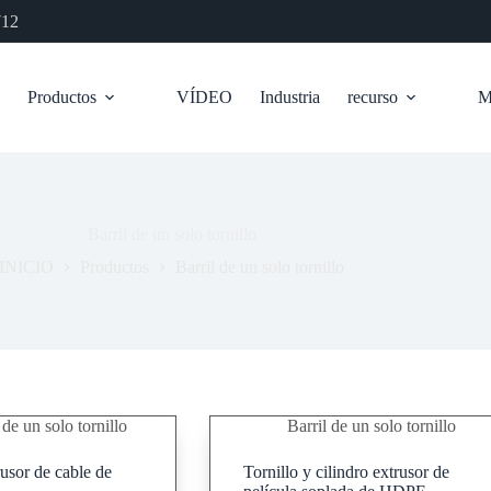
712
Productos
VÍDEO
Industria
recurso
M
Barril de un solo tornillo
INICIO
Productos
Barril de un solo tornillo
 de un solo tornillo
Barril de un solo tornillo
rusor de cable de
Tornillo y cilindro extrusor de