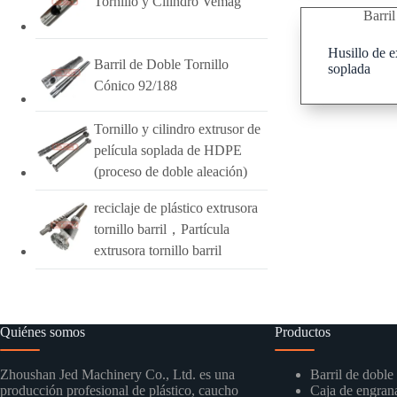
Tornillo y Cilindro Vemag
Barril
Husillo de e
Barril de Doble Tornillo
soplada
Cónico 92/188
Tornillo y cilindro extrusor de
película soplada de HDPE
(proceso de doble aleación)
reciclaje de plástico extrusora
tornillo barril，Partícula
extrusora tornillo barril
Quiénes somos
Productos
Zhoushan Jed Machinery Co., Ltd. es una
Barril de doble 
producción profesional de plástico, caucho
Caja de engrana