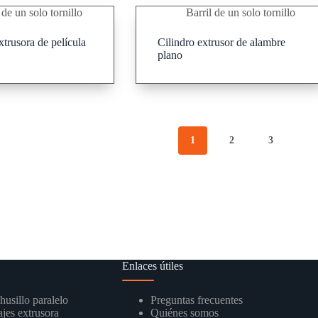
 de un solo tornillo
Barril de un solo tornillo
xtrusora de película
Cilindro extrusor de alambre
plano
1
2
3
Enlaces útiles
husillo paralelo
Preguntas frecuentes
jes extrusora
Quiénes somos