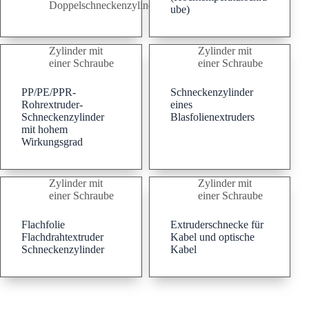
Doppelschneckenzylinder
ube)
Zylinder mit
Zylinder mit
einer Schraube
einer Schraube
PP/PE/PPR-
Schneckenzylinder
Rohrextruder-
eines
Schneckenzylinder
Blasfolienextruders
mit hohem
Wirkungsgrad
Zylinder mit
Zylinder mit
einer Schraube
einer Schraube
Flachfolie
Extruderschnecke für
Flachdrahtextruder
Kabel und optische
Schneckenzylinder
Kabel