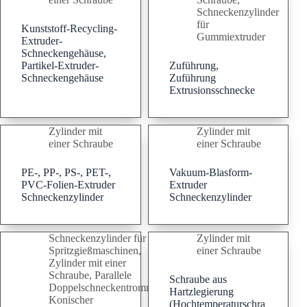
Schneckenzylinder
für
Kunststoff-Recycling-
Gummiextruder
Extruder-
Schneckengehäuse,
Partikel-Extruder-
Zuführung,
Schneckengehäuse
Zuführung
Extrusionsschnecke
Zylinder mit
Zylinder mit
einer Schraube
einer Schraube
PE-, PP-, PS-, PET-,
Vakuum-Blasform-
PVC-Folien-Extruder
Extruder
Schneckenzylinder
Schneckenzylinder
Schneckenzylinder für
Zylinder mit
Spritzgießmaschinen
,
einer Schraube
Zylinder mit einer
Schraube
,
Parallele
Schraube aus
Doppelschneckentrommel
,
Hartzlegierung
Konischer
(Hochtemperaturschra