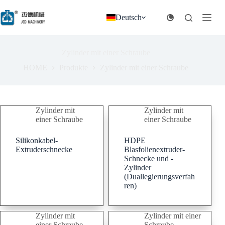
Zum
Inhalt
Deutsch
springen
Zylinder mit einer Schraube
HOME
Produkte
Zylinder mit einer Schraube
Zylinder mit
Zylinder mit
einer Schraube
einer Schraube
Silikonkabel-
HDPE
Extruderschnecke
Blasfolienextruder-
Schnecke und -
Zylinder
(Duallegierungsverfah
ren)
Zylinder mit
Zylinder mit einer
einer Schraube
Schraube
,