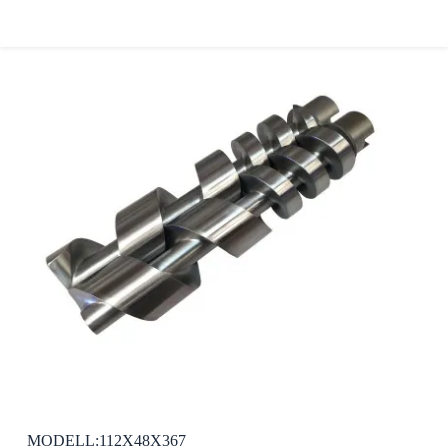
MODELL:112X48X367