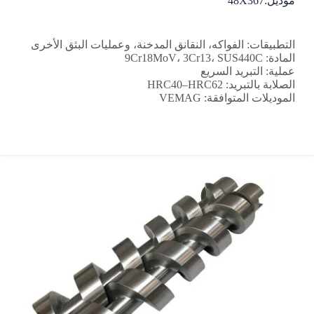
موديل:48X367
التطبيقات: الفواكه، النقانق المدخنة، وعمليات البثق الأخرى
المادة: 9Cr18MoV، 3Cr13، SUS440C
عملية: التبريد السريع
الصلابة بالتبريد: HRC40–HRC62
الموديلات المتوافقة: VEMAG