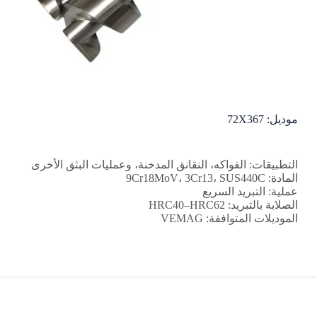
موديل: 72X367
التطبيقات: الفواكه، النقانق المدخنة، وعمليات البثق الأخرى
المادة: 9Cr18MoV، 3Cr13، SUS440C
عملية: التبريد السريع
الصلابة بالتبريد: HRC40–HRC62
الموديلات المتوافقة: VEMAG