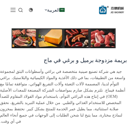
لتجاوز
لى
العربية
لمحتوى
بريمة مزدوجة برميل و برغي في ماج
جيد هي شركة تصنيع صينية متخصصة في براغي وأسطوانات البثق لمجموعة
واسعة من التطبيقات، بما في ذلك الأغذية والمواد الكيميائية والبلاستيك. براغي
التوأم لدينا، المصممة لآلات التعبئة وآلات التفريغ الهوائي، متوافقة تمامًا مع
أنظمة فيماج. نلتزم بشكل صارم بمواصفات الشركة المصنعة للمعدات الأصلية
(OEM) في إنتاج هذه البراغي التوأم، باستخدام مواد الفولاذ المقاوم للصدأ
المخصص للاستخدام الغذائي والطبي. من خلال عملية التبريد بالتفريغ، نحقق
صلابة استثنائية، مما يطيل عمر الخدمة للمنتج بشكل كبير. نحتفظ بمخزون
لنماذج مختارة، مما يتيح لنا شحن الطلبات إلى الوجهات في جميع أنحاء العالم
في أي وقت.