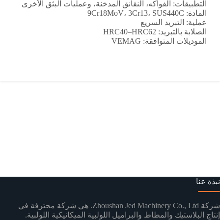
التطبيقات: الفواكه، النقانق المدخنة، وعمليات البثق الأخرى
المادة: 9Cr18MoV، 3Cr13، SUS440C
عملية: التبريد السريع
الصلابة بالتبريد: HRC40–HRC62
الموديلات المتوافقة: VEMAG
نبذة عنا
شركة Zhoushan Jed Machinery Co., Ltd. هي شركة محترفة في
إنتاج البلاستيك والمطاط والبراميل اللولبية الميكانيكية اللولبية.