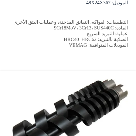
الموديل: 48X24X367
التطبيقات: الفواكه، النقانق المدخنة، وعمليات البثق الأخرى
المادة: 9Cr18MoV، 3Cr13، SUS440C
عملية: التبريد السريع
الصلابة بالتبريد: HRC40–HRC62
الموديلات المتوافقة: VEMAG