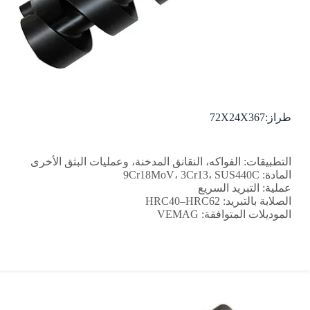
طراز:72X24X367
التطبيقات: الفواكه، النقانق المدخنة، وعمليات البثق الأخرى
المادة: 9Cr18MoV، 3Cr13، SUS440C
عملية: التبريد السريع
الصلابة بالتبريد: HRC40–HRC62
الموديلات المتوافقة: VEMAG