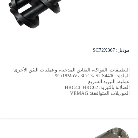
موديل: SC72X367
التطبيقات: الفواكه، النقانق المدخنة، وعمليات البثق الأخرى
المادة: 9Cr18MoV، 3Cr13، SUS440C
عملية: التبريد السريع
الصلابة بالتبريد: HRC40–HRC62
الموديلات المتوافقة: VEMAG