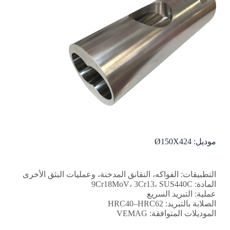
موديل: Ø150X424
التطبيقات: الفواكه، النقانق المدخنة، وعمليات البثق الأخرى
المادة: 9Cr18MoV، 3Cr13، SUS440C
عملية: التبريد السريع
الصلابة بالتبريد: HRC40–HRC62
الموديلات المتوافقة: VEMAG