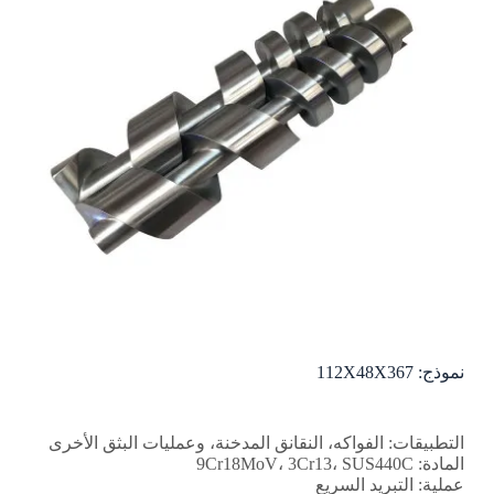
نموذج: 112X48X367
التطبيقات: الفواكه، النقانق المدخنة، وعمليات البثق الأخرى
المادة: 9Cr18MoV، 3Cr13، SUS440C
عملية: التبريد السريع