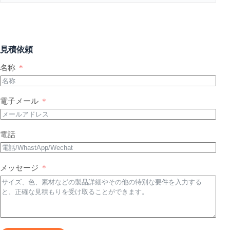
ーバレル
キャスト
プレート
回転押出
フィルム
円錐二軸
押出機ス
機スクリ
押出機ス
スクリュ
見積依頼
クリュー
ューバレ
クリュー
ー管
バレル
ル
チューブ
名称
射出成形
食品押出
化学押出
平行二軸
機スクリ
機スクリ
機スクリ
電子メール
バレル
ューシリ
ューチュ
ューバレ
ンダー
ーブ
ル
電話
非標準ス
カスタマ
クリュー
イズ押出
シリンダ
機
メッセージ
ー
ネジ製品にリストがない場合は、電子メールでお気
軽にお問い合わせください！