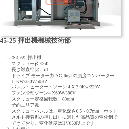
45-25 押出機機械技術部
Φ 45/25 押出機
スクリュー径 Φ 45
長さ対直径比 25:1
ドライブ モーター力 AC Jinyi の頻度コンバーター
11KW/380V/50HZ
バレル・ヒーター・ゾーン 4 X 2.0Kw/220V
ファン冷却ゾーン4 X60W/380V
スクリュー定格回転数：80rpm
予約エリア数
スクリューバレルは、窒化深さ0.5～0.7mm、ホット
メルト接着剤の押し出しに適した高品質の窒化鋼で
できており、窒化硬度はHV850以上です。