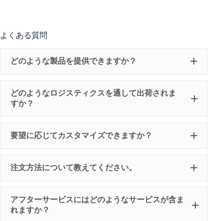
よくある質問
どのような製品を提供できますか？
どのようなロジスティクスを通して出荷されま
すか？
ブローフ
リサイク
シート押
ブロー成
ィルム押
ル造粒押
出機スク
形押出機
出機スク
出機スク
要望に応じてカスタマイズできますか？
リューシ
スクリュ
リューバ
リューシ
リンダー
ーバレル
レル
リンダー
注文方法について教えてください。
フィルム
ワイヤ
プラスチ
伸線押出
コーティ
ー・ケー
ック鋼帯
機スクリ
ングされ
アフターサービスにはどのようなサービスが含ま
ブル押出
押出機ス
ューバレ
た押出機
れますか？
スクリュ
クリュー
ル
スクリュ
ー
バレル