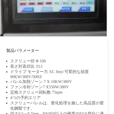
製品パラメーター
スクリュー径 Φ 100
長さ対直径比 33:1
ドライブ モーター力 AC Jinyi 可変的な頻度
90KW/380V/50HZ
バレル加熱ゾーン 7 X 10KW/380V
ファン冷却ゾーン7 X550W/380V
定格スクリュー回転数 75rpm
4つの予約エリア
スクリューバレルは、窒化処理を施した高品質の窒
化鋼製です。
深さ0.5～0.7mm、HV850以上の硬度のEVA窒化に適