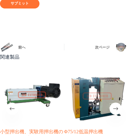
サブミット
前へ
次ページ
関連製品
小型押出機、実験用押出機の
Φ75/12低温押出機
P