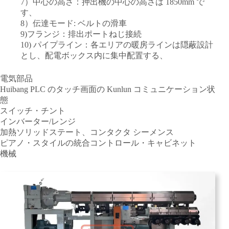
7）中心の高さ：押出機の中心の高さは 1850mm で
す、
8）伝達モード: ベルトの滑車
9)フランジ：排出ポートねじ接続
10) パイプライン：各エリアの暖房ラインは隠蔽設計
とし、配電ボックス内に集中配置する、
電気部品
Huibang PLC のタッチ画面の Kunlun コミュニケーション状
態
スイッチ・チント
インバーター/レンジ
加熱ソリッドステート、コンタクタ シーメンス
ピアノ・スタイルの統合コントロール・キャビネット
機械