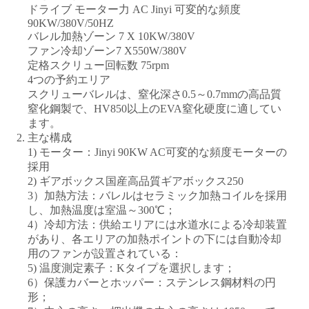
ドライブ モーター力 AC Jinyi 可変的な頻度
90KW/380V/50HZ
バレル加熱ゾーン 7 X 10KW/380V
ファン冷却ゾーン7 X550W/380V
定格スクリュー回転数 75rpm
4つの予約エリア
スクリューバレルは、窒化深さ0.5～0.7mmの高品質
窒化鋼製で、HV850以上のEVA窒化硬度に適してい
ます。
主な構成
1) モーター：Jinyi 90KW AC可変的な頻度モーターの
採用
2) ギアボックス国産高品質ギアボックス250
3）加熱方法：バレルはセラミック加熱コイルを採用
し、加熱温度は室温～300℃；
4）冷却方法：供給エリアには水道水による冷却装置
があり、各エリアの加熱ポイントの下には自動冷却
用のファンが設置されている：
5) 温度測定素子：Kタイプを選択します；
6）保護カバーとホッパー：ステンレス鋼材料の円
形；