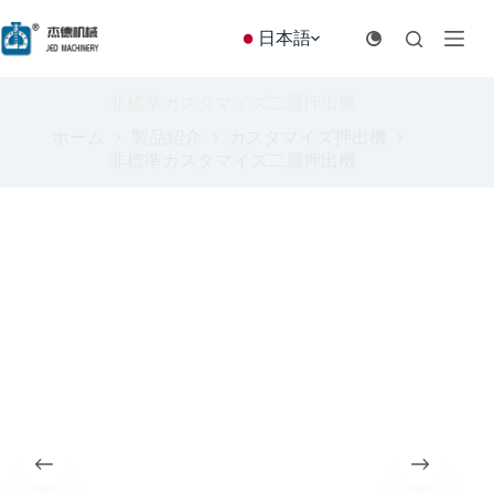
コ
ン
日本語
テ
ン
ツ
非標準カスタマイズ二層押出機
へ
ホーム
製品紹介
カスタマイズ押出機
ス
非標準カスタマイズ二層押出機
キ
ッ
プ