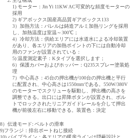
主な構成
1) モーター：Jin Yi 11KW AC可変的な頻度モーターの
採用
2) ギアボックス国産高品質ギアボックス133
3）加熱方法：バレルは鋳造アルミ加熱リングを採用
し、加熱温度は室温～300℃；
4）冷却方法：供給エリアには水道水による冷却装置
があり、各エリアの加熱ポイントの下には自動冷却
用のファンが設置されている：
5) 温度測定素子：Kタイプを選択します；
6）保護カバーおよびホッパー：Q235スプレー塗装処
理
7）中心高さ：45台の押出機が100台の押出機と平行
に配置され、中心高さは1550mmである。550W/380V
のモーターでスクリューを駆動し、押出機の高さを
調整できる。出口には昇降ボタンが設置され、ボル
トでロックされたリニアガイドレールを介して押出
機が前後左右に移動できる。装置色：決定
8）伝達モード: ベルトの滑車
9)フランジ：排出ポートねじ接続
10) パイプライン：各エリアの暖房ラインは隠蔽設計と