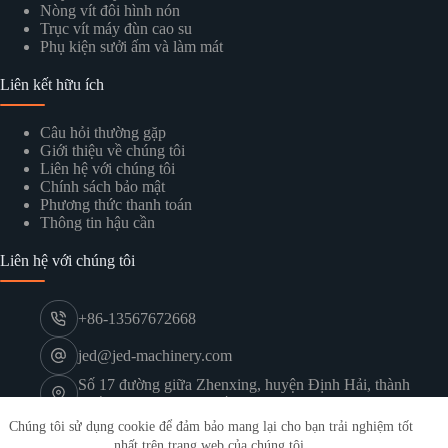
Nòng vít đôi hình nón
Trục vít máy đùn cao su
Phụ kiện sưởi ấm và làm mát
Liên kết hữu ích
Câu hỏi thường gặp
Giới thiệu về chúng tôi
Liên hệ với chúng tôi
Chính sách bảo mật
Phương thức thanh toán
Thông tin hậu cần
Liên hệ với chúng tôi
+86-13567672668
jed@jed-machinery.com
Số 17 đường giữa Zhenxing, huyện Định Hải, thành
phố Chu San, tỉnh Chiết Giang
Bản quyền ©2025 Công ty TNHH Máy móc Zhoushan Jed ，
Chúng tôi sử dụng cookie để đảm bảo mang lại cho bạn trải nghiệm tốt
Bảo lưu mọi quyền.
nhất trên trang web của chúng tôi.