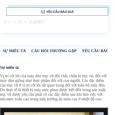
YÊU CẦU BÁO GIÁ
JED SCREW 杰德螺杆
SỰ MIÊU TẢ
CÂU HỎI THƯỜNG GẶP
YÊU CẦU BÁO G
Sự miêu tả
Vị trí cốt lõi của máy đùn trục vít đôi chắc chắn là trục vít, đối với
máy đùn giống như thực phẩm đối với con người. Các đặc điểm
của trục vít ở vị trí cốt lõi rất quan trọng đối với toàn bộ máy đùn.
Do thực tế là thiết bị máy móc phun được biết đến trong sản xuất,
trục vít được yêu cầu phải có các đặc điểm sau khi làm việc với
mô-men xoắn cao trong môi trường ăn mòn cao ở nhiệt độ cao: