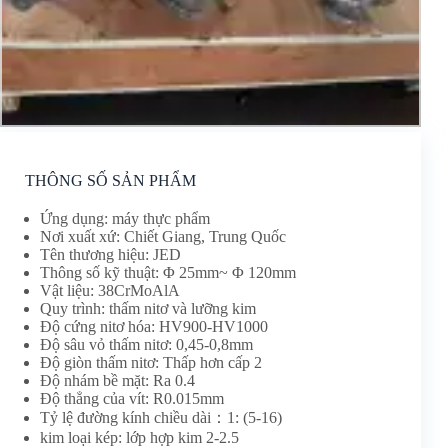
THÔNG SỐ SẢN PHẨM
Ứng dụng: máy thực phẩm
Nơi xuất xứ: Chiết Giang, Trung Quốc
Tên thương hiệu: JED
Thông số kỹ thuật: Φ 25mm~ Φ 120mm
Vật liệu: 38CrMoAlA
Quy trình: thấm nitơ và lưỡng kim
Độ cứng nitơ hóa: HV900-HV1000
Độ sâu vỏ thấm nitơ: 0,45-0,8mm
Độ giòn thấm nitơ: Thấp hơn cấp 2
Độ nhám bề mặt: Ra 0.4
Độ thẳng của vít: R0.015mm
Tỷ lệ đường kính chiều dài：1: (5-16)
kim loại kép: lớp hợp kim 2-2.5