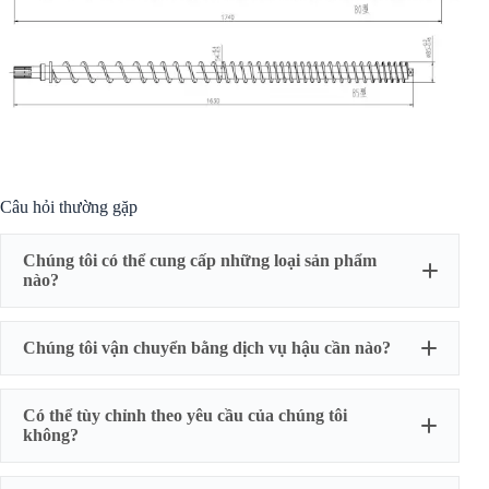
Câu hỏi thường gặp
Chúng tôi có thể cung cấp những loại sản phẩm
nào?
Chúng tôi vận chuyển bằng dịch vụ hậu cần nào?
Máy đùn
Máy đùn
Máy đùn
Trục vít
màng thổi
thổi khuôn
hạt tái chế
Có thể tùy chỉnh theo yêu cầu của chúng tôi
máy đùn
trục vít
trục vít
trục vít xi
không?
tấm
thùng
thùng
lanh
Máy đùn