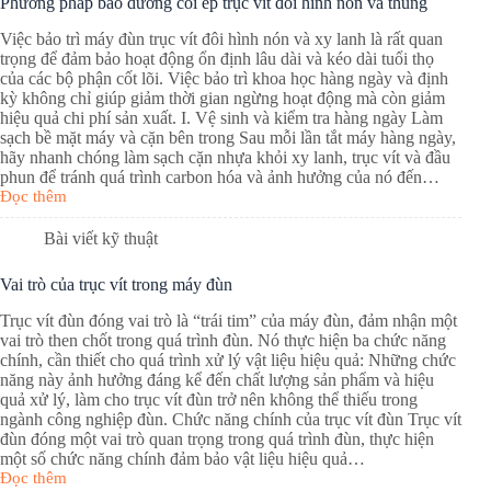
Phương pháp bảo dưỡng cối ép trục vít đôi hình nón và thùng
Việc bảo trì máy đùn trục vít đôi hình nón và xy lanh là rất quan
trọng để đảm bảo hoạt động ổn định lâu dài và kéo dài tuổi thọ
của các bộ phận cốt lõi. Việc bảo trì khoa học hàng ngày và định
kỳ không chỉ giúp giảm thời gian ngừng hoạt động mà còn giảm
hiệu quả chi phí sản xuất. I. Vệ sinh và kiểm tra hàng ngày Làm
sạch bề mặt máy và cặn bên trong Sau mỗi lần tắt máy hàng ngày,
hãy nhanh chóng làm sạch cặn nhựa khỏi xy lanh, trục vít và đầu
phun để tránh quá trình carbon hóa và ảnh hưởng của nó đến…
Đọc thêm
Bài viết kỹ thuật
Vai trò của trục vít trong máy đùn
Trục vít đùn đóng vai trò là “trái tim” của máy đùn, đảm nhận một
vai trò then chốt trong quá trình đùn. Nó thực hiện ba chức năng
chính, cần thiết cho quá trình xử lý vật liệu hiệu quả: Những chức
năng này ảnh hưởng đáng kể đến chất lượng sản phẩm và hiệu
quả xử lý, làm cho trục vít đùn trở nên không thể thiếu trong
ngành công nghiệp đùn. Chức năng chính của trục vít đùn Trục vít
đùn đóng một vai trò quan trọng trong quá trình đùn, thực hiện
một số chức năng chính đảm bảo vật liệu hiệu quả…
Đọc thêm