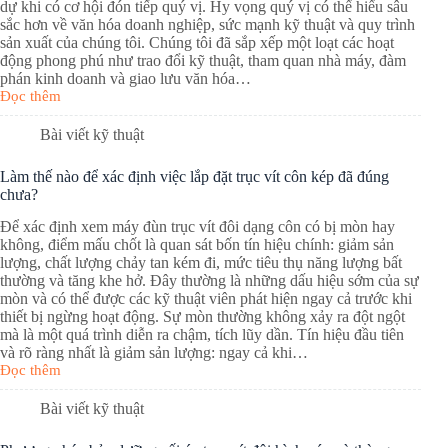
dự khi có cơ hội đón tiếp quý vị. Hy vọng quý vị có thể hiểu sâu
sắc hơn về văn hóa doanh nghiệp, sức mạnh kỹ thuật và quy trình
sản xuất của chúng tôi. Chúng tôi đã sắp xếp một loạt các hoạt
động phong phú như trao đổi kỹ thuật, tham quan nhà máy, đàm
phán kinh doanh và giao lưu văn hóa…
Đọc thêm
Bài viết kỹ thuật
Làm thế nào để xác định việc lắp đặt trục vít côn kép đã đúng
chưa?
Để xác định xem máy đùn trục vít đôi dạng côn có bị mòn hay
không, điểm mấu chốt là quan sát bốn tín hiệu chính: giảm sản
lượng, chất lượng chảy tan kém đi, mức tiêu thụ năng lượng bất
thường và tăng khe hở. Đây thường là những dấu hiệu sớm của sự
mòn và có thể được các kỹ thuật viên phát hiện ngay cả trước khi
thiết bị ngừng hoạt động. Sự mòn thường không xảy ra đột ngột
mà là một quá trình diễn ra chậm, tích lũy dần. Tín hiệu đầu tiên
và rõ ràng nhất là giảm sản lượng: ngay cả khi…
Đọc thêm
Bài viết kỹ thuật