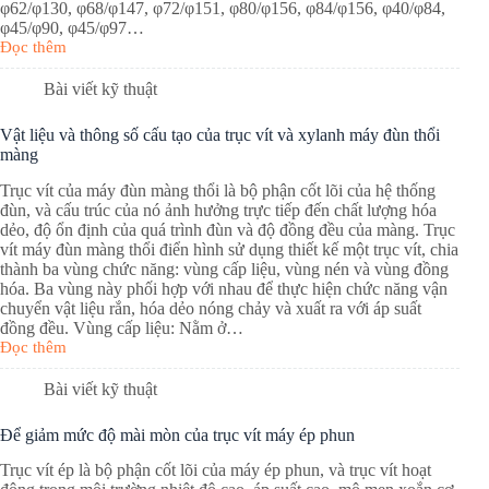
φ62/φ130, φ68/φ147, φ72/φ151, φ80/φ156, φ84/φ156, φ40/φ84,
φ45/φ90, φ45/φ97…
Đọc thêm
Bài viết kỹ thuật
Vật liệu và thông số cấu tạo của trục vít và xylanh máy đùn thổi
màng
Trục vít của máy đùn màng thổi là bộ phận cốt lõi của hệ thống
đùn, và cấu trúc của nó ảnh hưởng trực tiếp đến chất lượng hóa
dẻo, độ ổn định của quá trình đùn và độ đồng đều của màng. Trục
vít máy đùn màng thổi điển hình sử dụng thiết kế một trục vít, chia
thành ba vùng chức năng: vùng cấp liệu, vùng nén và vùng đồng
hóa. Ba vùng này phối hợp với nhau để thực hiện chức năng vận
chuyển vật liệu rắn, hóa dẻo nóng chảy và xuất ra với áp suất
đồng đều. Vùng cấp liệu: Nằm ở…
Đọc thêm
Bài viết kỹ thuật
Để giảm mức độ mài mòn của trục vít máy ép phun
Trục vít ép là bộ phận cốt lõi của máy ép phun, và trục vít hoạt