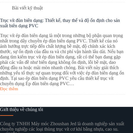
Bài viết kỹ thuật
Trục vít đùn biên dạng: Thiết kế, thay thế và độ ổn định cho sản
xuất biên dạng PVC
Trục vít ép đùn biên dạng là một trong những bộ phận quan trọng
nhất trong dây chuyền ép đùn biên dạng PVC. Thiết kế của nó
ảnh hưởng trực tiếp đến chất lượng bề mặt, độ chính xác kích
thước, sự ổn định của đầu ra và chi phí vận hành lâu dài. Nếu bạn
đang tìm kiếm trục vít ép đùn biên dạng, rất có thể bạn đang gặp
phải các vấn đề như biên dạng không ổn định, lỗi bề mặt, dao
động đầu ra hoặc mài mòn nhanh chóng. Bài viết này giải thích
những yếu tố thực sự quan trọng đối với việc ép đùn biên dạng ổn
định. Tại sao ép đùn biên dạng PVC yêu cầu thiết kế trục vít
chuyên dụng Ép đùn biên dạng PVC…
Đọc thêm
Giới thiệu về chúng tôi
Công ty TNHH Máy móc Zhoushan Jed là doanh nghiệp sản xuất
chuyên nghiệp các loại thùng trục vít cơ khí bằng nhựa, cao su.