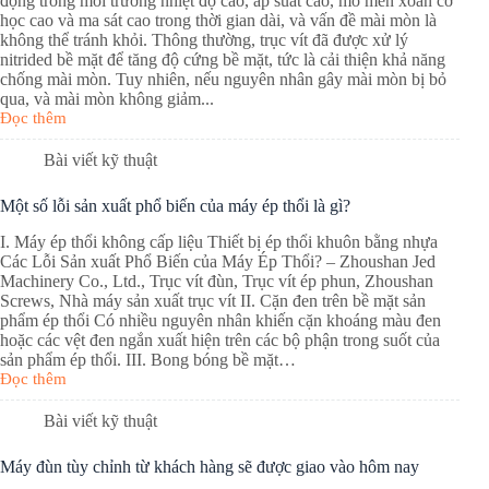
động trong môi trường nhiệt độ cao, áp suất cao, mô men xoắn cơ
học cao và ma sát cao trong thời gian dài, và vấn đề mài mòn là
không thể tránh khỏi. Thông thường, trục vít đã được xử lý
nitrided bề mặt để tăng độ cứng bề mặt, tức là cải thiện khả năng
chống mài mòn. Tuy nhiên, nếu nguyên nhân gây mài mòn bị bỏ
qua, và mài mòn không giảm...
Đọc thêm
Bài viết kỹ thuật
Một số lỗi sản xuất phổ biến của máy ép thổi là gì?
I. Máy ép thổi không cấp liệu Thiết bị ép thổi khuôn bằng nhựa
Các Lỗi Sản xuất Phổ Biến của Máy Ép Thổi? – Zhoushan Jed
Machinery Co., Ltd., Trục vít đùn, Trục vít ép phun, Zhoushan
Screws, Nhà máy sản xuất trục vít II. Cặn đen trên bề mặt sản
phẩm ép thổi Có nhiều nguyên nhân khiến cặn khoáng màu đen
hoặc các vệt đen ngắn xuất hiện trên các bộ phận trong suốt của
sản phẩm ép thổi. III. Bong bóng bề mặt…
Đọc thêm
Bài viết kỹ thuật
Máy đùn tùy chỉnh từ khách hàng sẽ được giao vào hôm nay