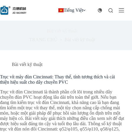
Bỏ
qua
Tiếng Việt
nội
dung
Bài viết kỹ thuật
TRANG CHỦ
Bài viết kỹ thuật
Bài viết kỹ thuật
Trục vít máy đùn Cincinnati: Thay thế, tính tương thích và cải
thiện hiệu suất cho dây chuyền PVC
Trục vít đùn Cincinnati là thành phần cốt lõi trong nhiều dây
chuyền đùn PVC hoạt động lâu dài trên toàn thế giới. Nếu bạn
đang tìm kiếm trục vít đùn Cincinnati, khả năng cao là bạn đang
tìm kiếm một trục vít thay thế, một tùy chọn nâng cấp chống mài
mòn, hoặc một giải pháp để phục hồi sản lượng ổn định trên một
máy hiện có. Bài viết này giải thích những điều cần xem xét để đạt
được hiệu suất đáng tin cậy và tuổi thọ lâu dài. Thông số kỹ thuật
trục vít đùn nón đôi Cincinnati: φ52/φ105, φ55/φ110, φ58/φ125,