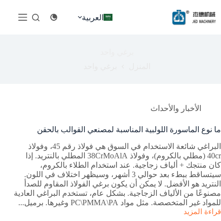
لتجاوز
لى
العربية
لمحتوى
برغي واحد
المنزل
برغي واحد
الأخبار والأحداث
ما نوع الماسورة اللولبية المناسبة لمصنعي القوالب بالحقن
البراغي شائعة الاستخدام في السوق هي فولاذ رقم 45، وفولاذ
40cr (مطلي بالكروم)، وفولاذ 38CrMoAlA المطلي بالنتريد. إذا
كان منتجك + ألياف زجاجية. عند استخدام الطلاء بالكروم،
سيتساقط ببطء بعد حوالي 3 أشهر، وسيظهر اختلاف في اللون.
النتريد هو الأفضل. لا يمكن أن يكون برغي الفولاذ المقاوم للصدأ
مصنوعًا من الألياف الزجاجية. بشكل عام، تستخدم البراغي العادية
للمواد غير المتخصصة. مثل مواد PC\PMMA\PA وغيرها. برميل...
قراءة المزيد