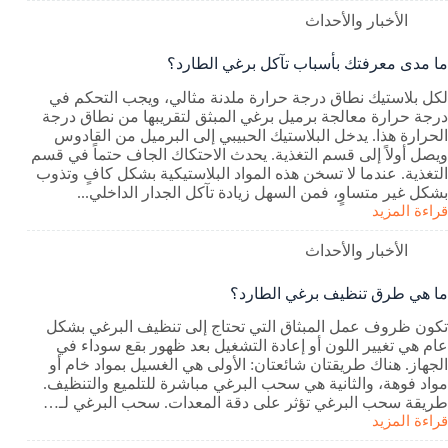
الأخبار والأحداث
ما مدى معرفتك بأسباب تآكل برغي الطارد؟
لكل بلاستيك نطاق درجة حرارة ملدنة مثالي، ويجب التحكم في
درجة حرارة معالجة برميل برغي المبثق لتقريبها من نطاق درجة
الحرارة هذا. يدخل البلاستيك الحبيبي إلى البرميل من القادوس
ويصل أولاً إلى قسم التغذية. يحدث الاحتكاك الجاف حتماً في قسم
التغذية. عندما لا تسخن هذه المواد البلاستيكية بشكل كافٍ وتذوب
بشكل غير متساوٍ، فمن السهل زيادة تآكل الجدار الداخلي...
قراءة المزيد
الأخبار والأحداث
ما هي طرق تنظيف برغي الطارد؟
تكون ظروف عمل المبثاق التي تحتاج إلى تنظيف البرغي بشكل
عام هي تغيير اللون أو إعادة التشغيل بعد ظهور بقع سوداء في
الجهاز. هناك طريقتان شائعتان: الأولى هي الغسيل بمواد خام أو
مواد فوهة، والثانية هي سحب البرغي مباشرة للتلميع والتنظيف.
طريقة سحب البرغي تؤثر على دقة المعدات. سحب البرغي لـ…
قراءة المزيد