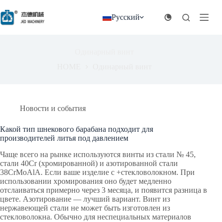
Перейти
к
Русский
содержанию
Одинарный винт
HOME
Одинарный винт
Новости и события
Какой тип шнекового барабана подходит для
производителей литья под давлением
Чаще всего на рынке используются винты из стали № 45,
стали 40Cr (хромированной) и азотированной стали
38CrMoAlA. Если ваше изделие с +стекловолокном. При
использовании хромирования оно будет медленно
отслаиваться примерно через 3 месяца, и появится разница в
цвете. Азотирование — лучший вариант. Винт из
нержавеющей стали не может быть изготовлен из
стекловолокна. Обычно для неспециальных материалов