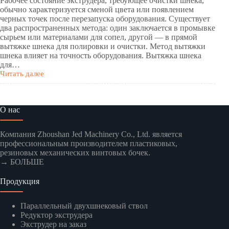
Рабочее состояние экструдера, требующее очистки шнека,
обычно характеризуется сменой цвета или появлением
черных точек после перезапуска оборудования. Существует
два распространенных метода: один заключается в промывке
сырьем или материалами для сопел, другой — в прямой
вытяжке шнека для полировки и очистки. Метод вытяжки
шнека влияет на точность оборудования. Вытяжка шнека
для…
Читать далее
О нас
Компания Zhoushan Jed Machinery Co., Ltd. является
профессиональным производителем пластиковых,
резиновых механических винтовых бочек.
→ БОЛЬШЕ
Продукция
Параллельный двухшнековый ствол
Редуктор экструдера
Экструдер на заказ