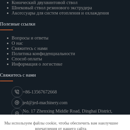
Конический двухвинтовой ствол
Шнековый ствол резинового экструдера
Аксессуары для систем отопления и охлаждения
Полезные ссылки
Вопросы и ответы
О нас
Свяжитесь с нами
Политика конфиденциальности
Способ оплаты
Информация о логистике
Свяжитесь с нами
+86-13567672668
jed@jed-machinery.com
No. 17 Zhenxing Middle Road, Dinghai District,
Zhoushan City, Zhejiang Province
Copyright ©2025 Zhoushan Jed Machinery Co, Ltd ，Все права
Мы используем файлы cookie, чтобы обеспечить вам наилучшие
защищены.
впечатления от нашего сайта.