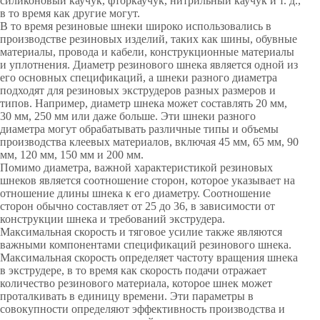
силиконовый каучук, фторкаучук, нитрильный каучук и т. д.,
в то время как другие могут.
В то время резиновые шнеки широко использовались в
производстве резиновых изделий, таких как шины, обувные
материалы, провода и кабели, конструкционные материалы
и уплотнения. Диаметр резинового шнека является одной из
его основных спецификаций, а шнеки разного диаметра
подходят для резиновых экструдеров разных размеров и
типов. Например, диаметр шнека может составлять 20 мм,
30 мм, 250 мм или даже больше. Эти шнеки разного
диаметра могут обрабатывать различные типы и объемы
производства клеевых материалов, включая 45 мм, 65 мм, 90
мм, 120 мм, 150 мм и 200 мм.
Помимо диаметра, важной характеристикой резиновых
шнеков является соотношение сторон, которое указывает на
отношение длины шнека к его диаметру. Соотношение
сторон обычно составляет от 25 до 36, в зависимости от
конструкции шнека и требований экструдера.
Максимальная скорость и тяговое усилие также являются
важными компонентами спецификаций резинового шнека.
Максимальная скорость определяет частоту вращения шнека
в экструдере, в то время как скорость подачи отражает
количество резинового материала, которое шнек может
проталкивать в единицу времени. Эти параметры в
совокупности определяют эффективность производства и