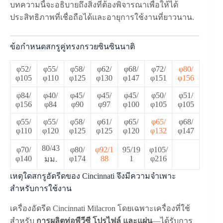
บทความนี้จะอธิบายถึงสิ่งที่ต้องพิจารณาเพื่อให้ได้
ประสิทธิภาพที่เชื่อถือได้และอายุการใช้งานที่ยาวนาน.
ข้อกำหนดสกรูคู่ทรงกรวยซินซินนาติ
φ52/
φ55/
φ58/
φ62/
φ68/
φ72/
φ80/
φ105
φ110
φ125
φ130
φ147
φ151
φ156
φ84/
φ40/
φ45/
φ45/
φ45/
φ50/
φ51/
φ156
φ84
φ90
φ97
φ100
φ105
φ105
φ55/
φ55/
φ58/
φ61/
φ65/
φ65/
φ68/
φ110
φ120
φ125
φ125
φ120
φ132
φ147
80/43
φ70/
φ80/
φ92/1
95/19
φ105/
φ140
φ174
88
1
φ216
มม.
เหตุใดสกรูอัดรีดของ Cincinnati จึงมีความจำเพาะ
สำหรับการใช้งาน
เครื่องอัดรีด Cincinnati Milacron โดยเฉพาะเครื่องที่ใช้
สำหรับ
การผลิตท่อพีวีซี โปรไฟล์ และแผ่น
—ได้รับการ