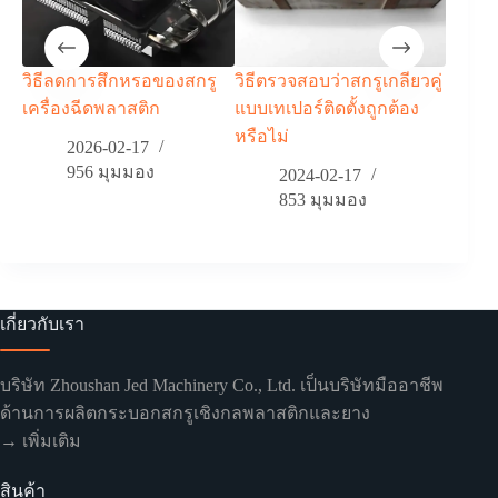
วิธีลดการสึกหรอของสกรู
วิธีตรวจสอบว่าสกรูเกลียวคู่
ยินดีต
เครื่องฉีดพลาสติก
แบบเทเปอร์ติดตั้งถูกต้อง
อย่างอบ
หรือไม่
โรงงา
2026-02-17
956
มุมมอง
2024-02-17
853
มุมมอง
เกี่ยวกับเรา
บริษัท Zhoushan Jed Machinery Co., Ltd. เป็นบริษัทมืออาชีพ
ด้านการผลิตกระบอกสกรูเชิงกลพลาสติกและยาง
→ เพิ่มเติม
สินค้า