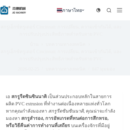
ข้าม
ภาษาไทย
ไป
ยัง
เนื้อหา
สกรูเอ็กซ์ทรูเดอร์ Cincinnati: การเปลี่ยน, ความเข้ากันได้, และ
การปรับปรุงประสิทธิภาพสำหรับสาย PVC
บ้าน
บทความทางเทคนิค
สกรูเอ็กซ์ทรูเดอร์ Cincinnati: การเปลี่ยน, ความเข้ากันได้, และ
การปรับปรุงประสิทธิภาพสำหรับสาย PVC
2026-02-25
บทความทางเทคนิค
847
มุมมอง
เอ
สกรูรีดซินซินนาติ
เป็นส่วนประกอบหลักในสายการ
ผลิต PVC extrusion ที่ทำงานต่อเนื่องหลายแห่งทั่วโลก
หากคุณกำลังมองหา
สกรูรีดซินซินนาติ
, คุณน่าจะกำลัง
มองหา
สกรูสำรอง, การอัพเกรดที่ทนต่อการสึกหรอ,
หรือวิธีคืนค่าการทำงานที่เสถียร
บนเครื่องจักรที่มีอยู่