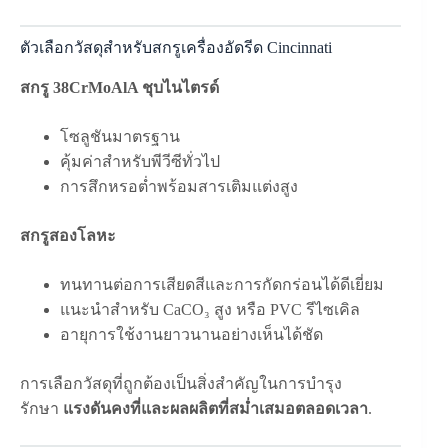
ตัวเลือกวัสดุสำหรับสกรูเครื่องอัดรีด Cincinnati
สกรู 38CrMoAlA ชุบไนไตรด์
โซลูชันมาตรฐาน
คุ้มค่าสำหรับพีวีซีทั่วไป
การสึกหรอต่ำพร้อมสารเติมแต่งสูง
สกรูสองโลหะ
ทนทานต่อการเสียดสีและการกัดกร่อนได้ดีเยี่ยม
แนะนำสำหรับ CaCO₃ สูง หรือ PVC รีไซเคิล
อายุการใช้งานยาวนานอย่างเห็นได้ชัด
การเลือกวัสดุที่ถูกต้องเป็นสิ่งสำคัญในการบำรุง
รักษา
แรงดันคงที่และผลผลิตที่สม่ำเสมอตลอดเวลา
.